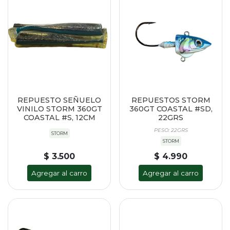
REPUESTO SEÑUELO
REPUESTOS STORM
VINILO STORM 360GT
360GT COASTAL #SD,
COASTAL #S, 12CM
22GRS
PESO: 22GRS
STORM
STORM
$ 3.500
$ 4.990
Agregar al carro
Agregar al carro