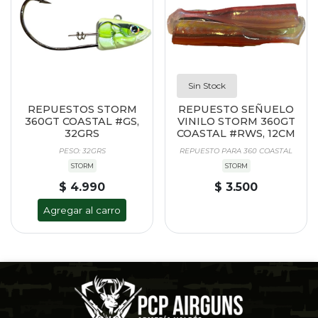
Sin Stock
REPUESTOS STORM
REPUESTO SEÑUELO
360GT COASTAL #GS,
VINILO STORM 360GT
32GRS
COASTAL #RWS, 12CM
PESO: 32GRS
REPUESTO PARA 360 COASTAL
STORM
STORM
$ 4.990
$ 3.500
Agregar al carro