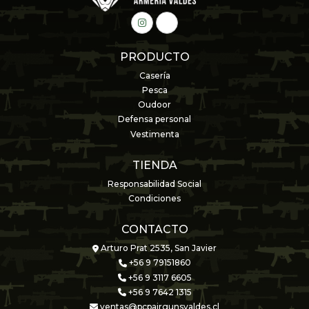
PRODUCTO
Casería
Pesca
Oudoor
Defensa personal
Vestimenta
TIENDA
Responsabilidad Social
Condiciones
CONTACTO
Arturo Prat 2535, San Javier
+56 9 79151860
+56 9 3117 6605
+56 9 7642 1315
ventas@pcpairgunsvaldes.cl