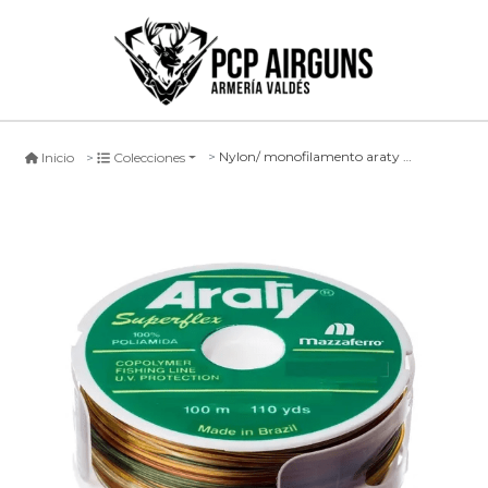
Nylon/ monofilamento araty superflex multicolor -100mts-
Inicio
Colecciones