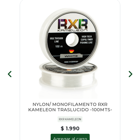
NYLON/ MONOFILAMENTO RXR
PL
KAMELEON TRASLUCIDO -100MTS-
RXR KAMELEON
$ 1.990
Agregar al carro