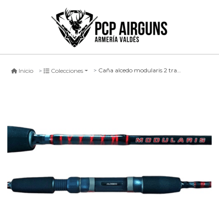
Caña alcedo modularis 2 tramos, 180cm
Inicio
Colecciones