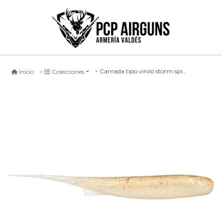
Carnada tipo vinilo storm spike tail bleak #03 glwr, 8cm
Inicio
Colecciones