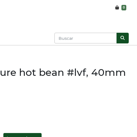
0
ture hot bean #lvf, 40mm