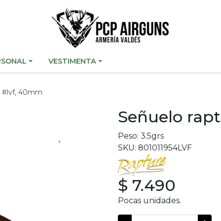
RSONAL
VESTIMENTA
n #lvf, 40mm
Señuelo rap
Peso: 3.5grs
SKU: 801011954LVF
$ 7.490
Pocas unidades.