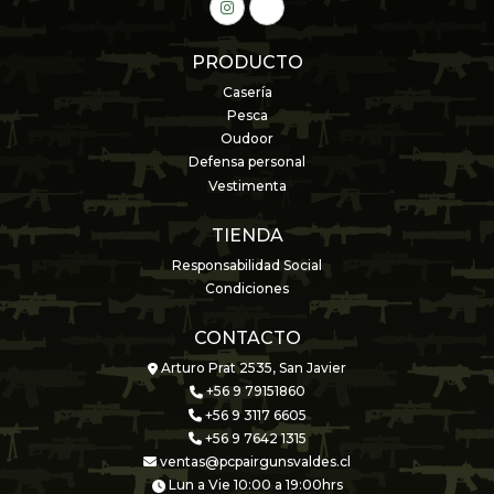
PRODUCTO
Casería
Pesca
Oudoor
Defensa personal
Vestimenta
TIENDA
Responsabilidad Social
Condiciones
CONTACTO
Arturo Prat 2535, San Javier
+56 9 79151860
+56 9 3117 6605
+56 9 7642 1315
ventas@pcpairgunsvaldes.cl
Lun a Vie 10:00 a 19:00hrs