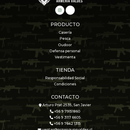
PRODUCTO
Casería
Pesca
Oudoor
Defensa personal
Vestimenta
TIENDA
Responsabilidad Social
Condiciones
CONTACTO
Arturo Prat 2535, San Javier
+56 9 79151860
+56 9 3117 6605
+56 9 7642 1315
ventas@pcpairgunsvaldes.cl