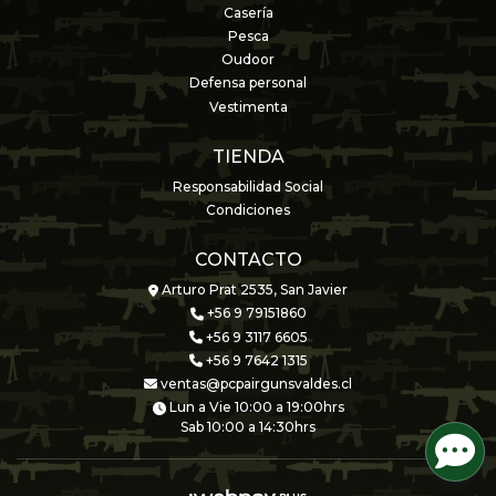
Casería
Pesca
Oudoor
Defensa personal
Vestimenta
TIENDA
Responsabilidad Social
Condiciones
CONTACTO
Arturo Prat 2535, San Javier
+56 9 79151860
+56 9 3117 6605
+56 9 7642 1315
ventas@pcpairgunsvaldes.cl
Lun a Vie 10:00 a 19:00hrs
Sab 10:00 a 14:30hrs