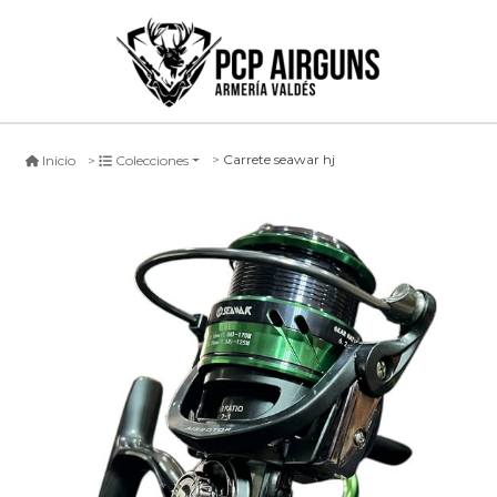
Carrete seawar hj
Inicio
Colecciones