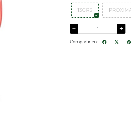
13GRS
PROXIMA
Compartir en: