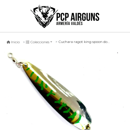
Cuchara ragot king spoon dorada/plateada diseños verdes
Inicio
Colecciones