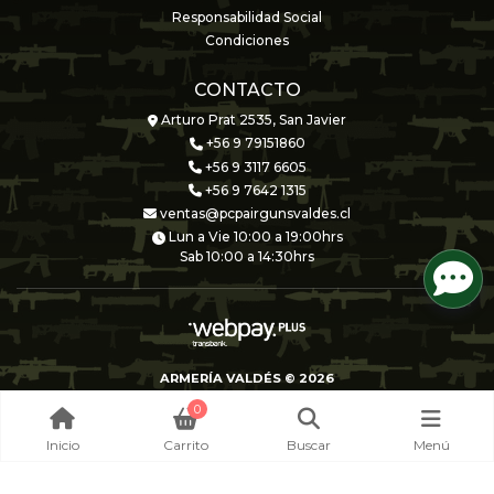
Responsabilidad Social
Condiciones
CONTACTO
Arturo Prat 2535, San Javier
+56 9 79151860
+56 9 3117 6605
+56 9 7642 1315
ventas@pcpairgunsvaldes.cl
Lun a Vie 10:00 a 19:00hrs
Sab 10:00 a 14:30hrs
ARMERÍA VALDÉS © 2026
Creado por
Bsale
0
Inicio
Carrito
Buscar
Menú