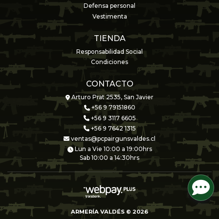
Defensa personal
Vestimenta
TIENDA
Responsabilidad Social
Condiciones
CONTACTO
Arturo Prat 2535, San Javier
+56 9 79151860
+56 9 3117 6605
+56 9 7642 1315
ventas@pcpairgunsvaldes.cl
Lun a Vie 10:00 a 19:00hrs
Sab 10:00 a 14:30hrs
ARMERÍA VALDÉS © 2026