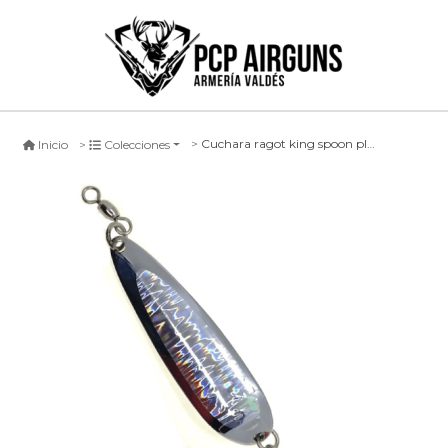
Cuchara ragot king spoon plateada holografico
Inicio
Colecciones