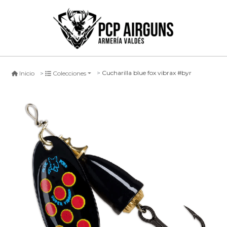
Cucharilla blue fox vibrax #byr
Inicio
Colecciones