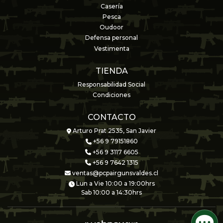
Casería
Pesca
Oudoor
Defensa personal
Vestimenta
TIENDA
Responsabilidad Social
Condiciones
CONTACTO
Arturo Prat 2535, San Javier
+56 9 79151860
+56 9 3117 6605
+56 9 7642 1315
ventas@pcpairgunsvaldes.cl
Lun a Vie 10:00 a 19:00hrs
Sab 10:00 a 14:30hrs