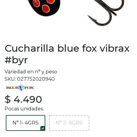
Cucharilla blue fox vibrax
#byr
Variedad en n° y peso
SKU: 027752020940
$ 4.490
Pocas unidades.
N° 1- 4GRS
N° 2- 6GRS