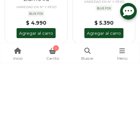
VARIEDAD EN N° Y PESO
VARIEDAD EN N° Y PESO
BLUE FOX
BLUE FOX
$ 4.990
$ 5.390
Agregar al carro
Agregar al carro
0
Inicio
Carrito
Buscar
Menú
CUCHARILLA BLUE FOX
CAÑA BLUE FOX POWER
VIBRAX CON COLA #GSDX
BOAT BOTERA DE 2
TRAMOS, 180CM
VARIEDAD EN N° Y PESO
RECOMENDADO EN PESCA CON BOTE
BLUE FOX