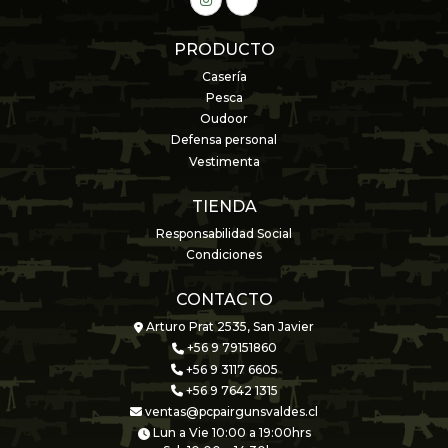
PRODUCTO
Casería
Pesca
Oudoor
Defensa personal
Vestimenta
TIENDA
Responsabilidad Social
Condiciones
CONTACTO
Arturo Prat 2535, San Javier
+56 9 79151860
+56 9 3117 6605
+56 9 7642 1315
ventas@pcpairgunsvaldes.cl
Lun a Vie 10:00 a 19:00hrs