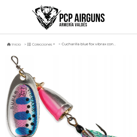
Cucharilla blue fox vibrax con cola #rtx
Inicio
Colecciones