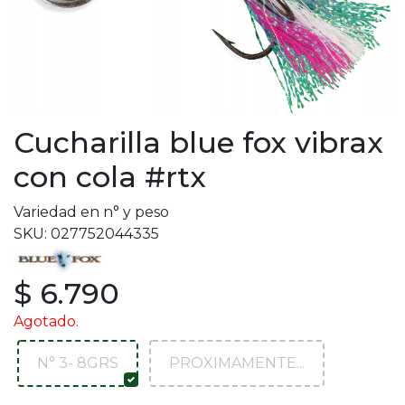
Cucharilla blue fox vibrax
con cola #rtx
Variedad en n° y peso
SKU: 027752044335
$ 6.790
Agotado.
N° 3- 8GRS
PROXIMAMENTE...