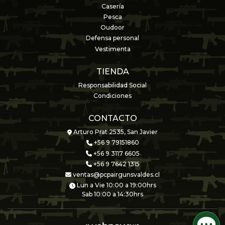
Casería
Pesca
Oudoor
Defensa personal
Vestimenta
TIENDA
Responsabilidad Social
Condiciones
CONTACTO
Arturo Prat 2535, San Javier
+56 9 79151860
+56 9 3117 6605
+56 9 7642 1315
ventas@pcpairgunsvaldes.cl
Lun a Vie 10:00 a 19:00hrs
Sab 10:00 a 14:30hrs