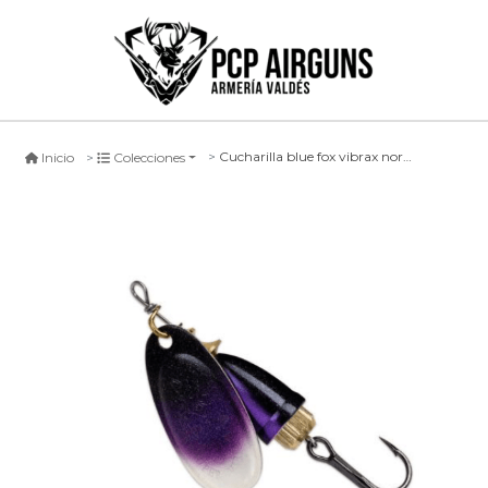
Cucharilla blue fox vibrax northeren lights #l
Inicio
Colecciones