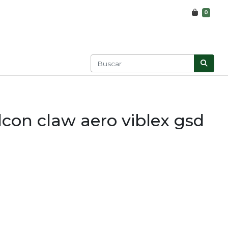
0
lcon claw aero viblex gsd