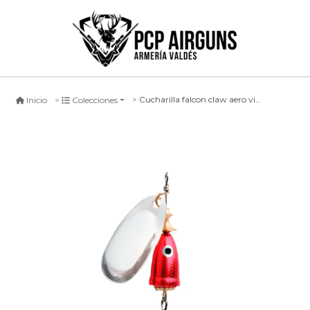
Cucharilla falcon claw aero viblex rs
Inicio
Colecciones