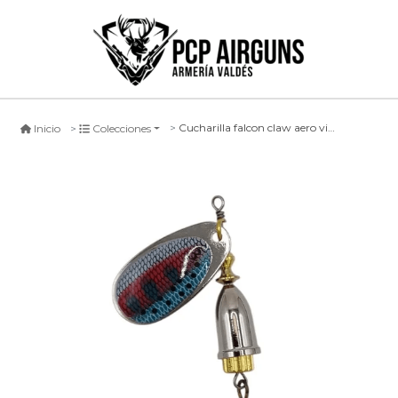
Cucharilla falcon claw aero viblex rt
Inicio
Colecciones