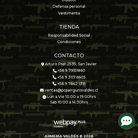
Oudoor
Defensa personal
Vestimenta
TIENDA
Responsabilidad Social
Condiciones
CONTACTO
Arturo Prat 2535, San Javier
+56 9 79151860
+56 9 3117 6605
+56 9 7642 1315
ventas@pcpairgunsvaldes.cl
Lun a Vie 10:00 a 19:00hrs
Sab 10:00 a 14:30hrs
ARMERÍA VALDÉS © 2026