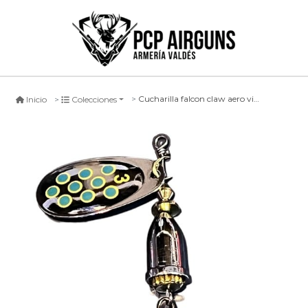
Cucharilla falcon claw aero viblex sybl
Inicio
Colecciones