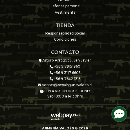
Oudoor
Defensa personal
Vestimenta
TIENDA
Responsabilidad Social
Condiciones
CONTACTO
Arturo Prat 2535, San Javier
+56 9 79151860
+56 9 3117 6605
+56 9 7642 1315
ventas@pcpairgunsvaldes.cl
Lun a Vie 10:00 a 19:00hrs
Sab 10:00 a 14:30hrs
ARMERÍA VALDÉS © 2026