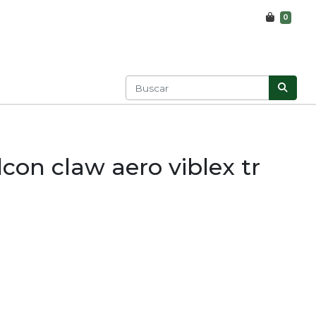
0
lcon claw aero viblex tr