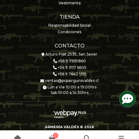
Vestimenta
TIENDA
Responsabilidad Social
Condiciones
CONTACTO
Arturo Prat 2535, San Javier
+56 9 79151860
+56 9 3117 6605
+56 9 7642 1315
ventas@pcpairgunsvaldes.cl
Lun a Vie 10:00 a 19:00hrs
Sab 10:00 a 14:30hrs
ARMERÍA VALDÉS © 2026
Creado por
Bsale
0