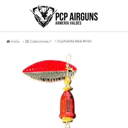
Cucharilla letal #rrsn
Inicio
Colecciones