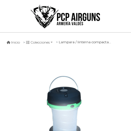
Lampara / linterna compacta quail
Inicio
Colecciones