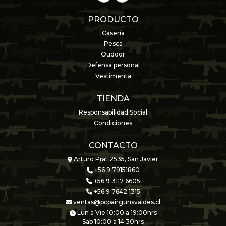
PRODUCTO
Casería
Pesca
Oudoor
Defensa personal
Vestimenta
TIENDA
Responsabilidad Social
Condiciones
CONTACTO
Arturo Prat 2535, San Javier
+56 9 79151860
+56 9 3117 6605
+56 9 7642 1315
ventas@pcpairgunsvaldes.cl
Lun a Vie 10:00 a 19:00hrs
Sab 10:00 a 14:30hrs