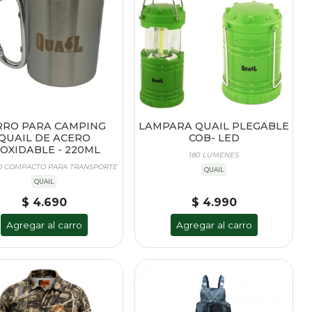
RRO PARA CAMPING
LAMPARA QUAIL PLEGABLE
QUAIL DE ACERO
COB- LED
NOXIDABLE - 220ML
180 LUMENES
 COMPACTO PARA TRANSPORTE
QUAIL
QUAIL
$ 4.690
$ 4.990
Agregar al carro
Agregar al carro