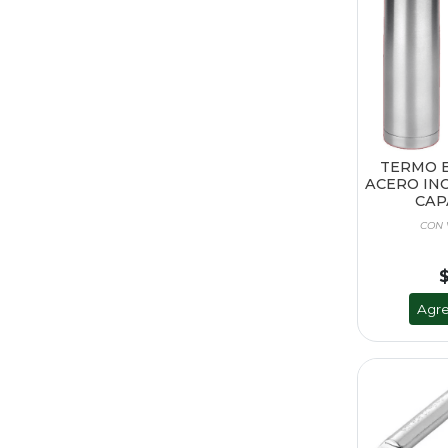
TERMO B
ACERO IN
CAPA
CON 
Agre