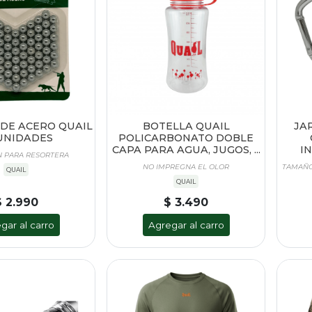
DE ACERO QUAIL
BOTELLA QUAIL
JA
UNIDADES
POLICARBONATO DOBLE
CAPA PARA AGUA, JUGOS, ...
I
N PARA RESORTERA
NO IMPREGNA EL OLOR
TAMAÑO
QUAIL
QUAIL
$ 2.990
$ 3.490
gar al carro
Agregar al carro