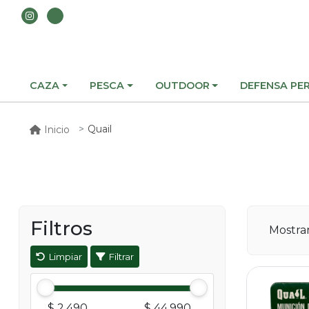
CAZA
PESCA
OUTDOOR
DEFENSA PE
Quail
Inicio
Filtros
Mostr
Limpiar
Filtrar
$ 2.490
$ 44.990