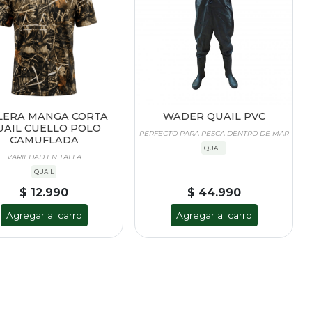
LERA MANGA CORTA
WADER QUAIL PVC
UAIL CUELLO POLO
PERFECTO PARA PESCA DENTRO DE MAR
CAMUFLADA
QUAIL
VARIEDAD EN TALLA
QUAIL
$ 12.990
$ 44.990
Agregar al carro
Agregar al carro