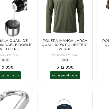
ALA QUAIL DE
POLERA MANGA LARGA
PO
OXIDABLE DOBLE
QUAIL 100% POLIESTER -
Q
 - 1 LITRO
VERDE
VASO EN TAPA
VARIEDAD EN TALLA
QUAIL
QUAIL
$ 9.990
$ 12.990
gar al carro
Agregar al carro