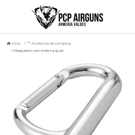
Inicio
Accesorios de camping
Mosqueton con linterna quail 9.5cm