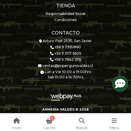
TIENDA
Responsabilidad Social
Condiciones
CONTACTO
Arturo Prat 2535, San Javier
+56 9 79151860
+56 9 3117 6605
+56 9 7642 1315
ventas@pcpairgunsvaldes.cl
Lun a Vie 10:00 a 19:00hrs
Sab 10:00 a 14:30hrs
ARMERÍA VALDÉS © 2026
Creado por
Bsale
0
Inicio
Carrito
Buscar
Menú