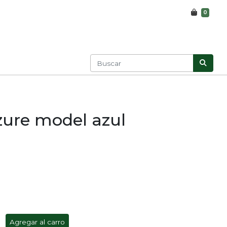
0
azure model azul
Agregar al carro