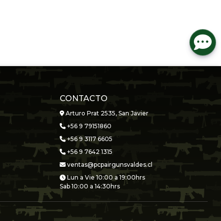
CONTACTO
Arturo Prat 2535, San Javier
+56 9 79151860
+56 9 3117 6605
+56 9 7642 1315
ventas@pcpairgunsvaldes.cl
Lun a Vie 10:00 a 19:00hrs
Sab 10:00 a 14:30hrs