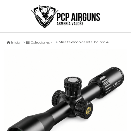
Mira telescopica letal hd pro 4-16x50
Inicio
Colecciones