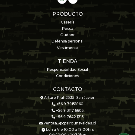
PRODUCTO
Casería
Pesca
Oudoor
Defensa personal
Vestimenta
TIENDA
Responsabilidad Social
Condiciones
CONTACTO
Arturo Prat 2535, San Javier
+56 9 79151860
+56 9 3117 6605
+56 9 7642 1315
ventas@pcpairgunsvaldes.cl
Lun a Vie 10:00 a 19:00hrs