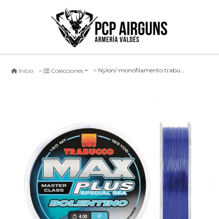
Nylon/ monofilamento trabucco max plus bolentino azul -150mts-
Inicio
Colecciones