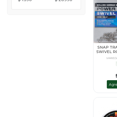
SNAP TR
SWIVEL R
VARIED
Agre