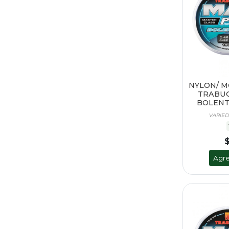
NYLON/ 
TRABUC
BOLENTI
VARIED
Agre