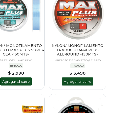
ON/ MONOFILAMENTO
NYLON/ MONOFILAMENTO
CCO MAX PLUS SUPER
TRABUCCO MAX PLUS
CEA -150MTS-
ALLROUND -150MTS-
PESO LINEAL MAX: 8.5KG
VARIEDAD EN DIAMETRO Ø Y PESO
TRABUCCO
TRABUCCO
$ 2.990
$ 3.490
Agregar al carro
Agregar al carro