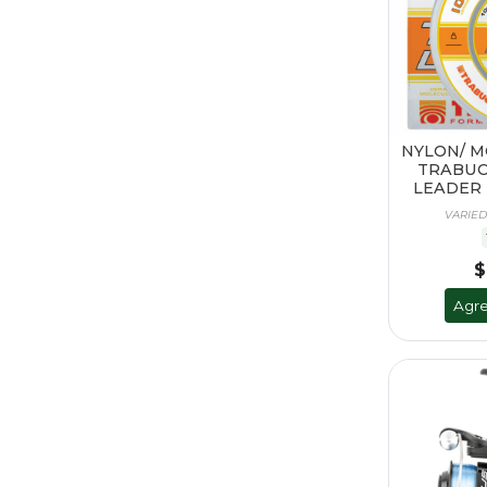
NYLON/ 
TRABUC
LEADER 
VARIED
$
Agre