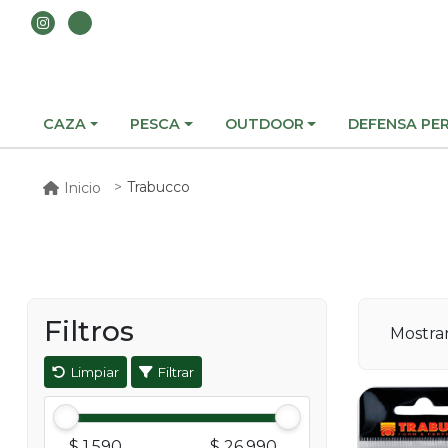
CAZA
PESCA
OUTDOOR
DEFENSA PE
Trabucco
Inicio
Filtros
Mostr
Limpiar
Filtrar
$ 1.590
$ 26.990