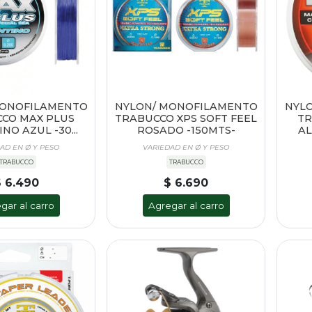
MONOFILAMENTO
NYLON/ MONOFILAMENTO
NYL
CO MAX PLUS
TRABUCCO XPS SOFT FEEL
TR
NO AZUL -30...
ROSADO -150MTS-
AL
AD EN Ø Y PESO
VARIEDAD EN Ø Y PESO
TRABUCCO
TRABUCCO
 6.490
$ 6.690
gar al carro
Agregar al carro