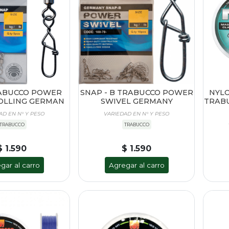
ABUCCO POWER
SNAP - B TRABUCCO POWER
NYL
OLLING GERMAN
SWIVEL GERMANY
TRABU
AD EN N° Y PESO
VARIEDAD EN N° Y PESO
TRABUCCO
TRABUCCO
$ 1.590
$ 1.590
gar al carro
Agregar al carro