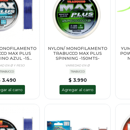
MONOFILAMENTO
NYLON/ MONOFILAMENTO
YUM
CO MAX PLUS
TRABUCCO MAX PLUS
POW
NO AZUL -15...
SPINNING -150MTS-
AD EN Ø Y PESO
VARIEDAD EN Ø
TRABUCCO
TRABUCCO
$ 3.490
$ 3.990
gar al carro
Agregar al carro