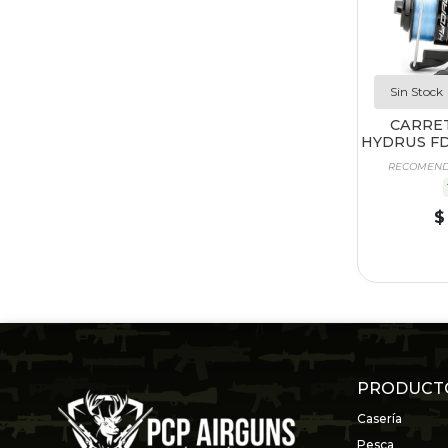
Sin Stock
CARRE
HYDRUS FD
RECOMENDA
$
PRODUCT
Casería
Pesca