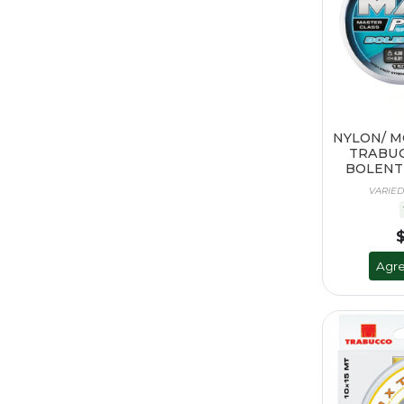
NYLON/ 
TRABUC
BOLENTI
VARIED
$
Agre