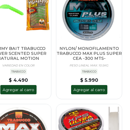
MY BAIT TRABUCCO
NYLON/ MONOFILAMENTO
ER SCENTED SUPER
TRABUCCO MAX PLUS SUPER
NATURAL MOTION
CEA -300 MTS-
VARIEDAD EN COLOR
PESO LINEAL MAX: 10.5KG
TRABUCCO
TRABUCCO
$ 4.490
$ 5.990
Agregar al carro
Agregar al carro