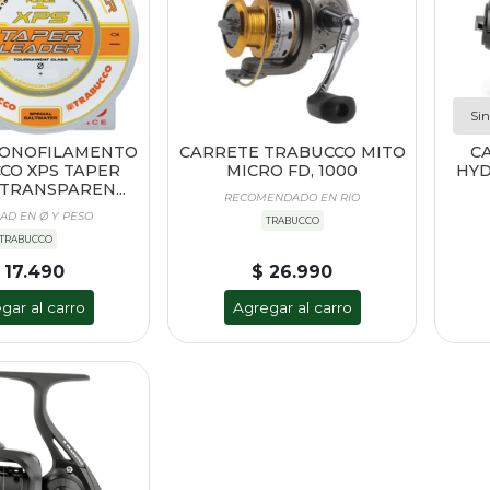
Sin
MONOFILAMENTO
CARRETE TRABUCCO MITO
C
CO XPS TAPER
MICRO FD, 1000
HYD
TRANSPAREN...
RECOMENDADO EN RIO
AD EN Ø Y PESO
TRABUCCO
TRABUCCO
 17.490
$ 26.990
gar al carro
Agregar al carro