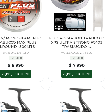
ON/ MONOFILAMENTO
FLUOROCARBON TRABUCCO
ABUCCO MAX PLUS
XPS ULTRA STRONG FC403
LROUND -300MTS-
TRASLUCIDO -...
VARIEDAD EN PESO
VARIEDAD EN Ø Y PESO
TRABUCCO
TRABUCCO
$ 6.990
$ 7.990
Agregar al carro
Agregar al carro