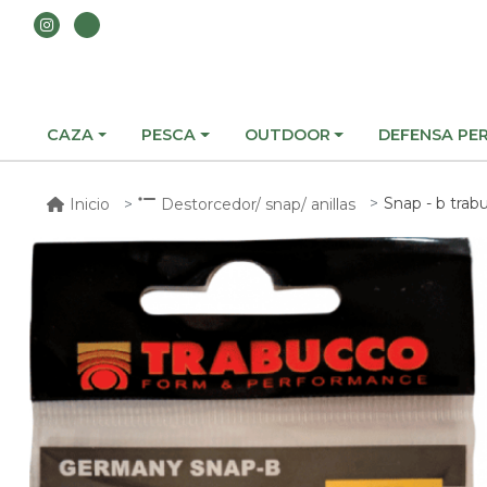
CAZA
PESCA
OUTDOOR
DEFENSA PE
Snap - b tra
Inicio
Destorcedor/ snap/ anillas