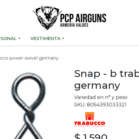
RSONAL
VESTIMENTA
bucco power swivel germany
Snap - b tra
germany
Variedad en n° y peso
SKU: 8054393033321
$ 1.590