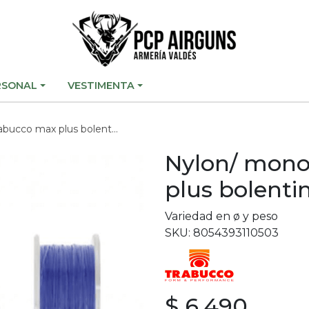
RSONAL
VESTIMENTA
 plus bolentino azul -300mts- 1
Nylon/ mono
plus bolenti
Variedad en ø y peso
SKU: 8054393110503
$ 6.490