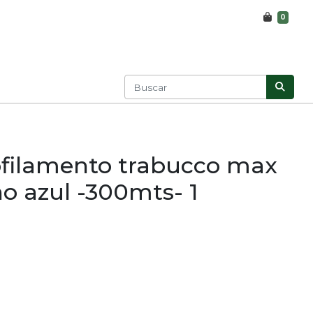
0
filamento trabucco max
no azul -300mts- 1