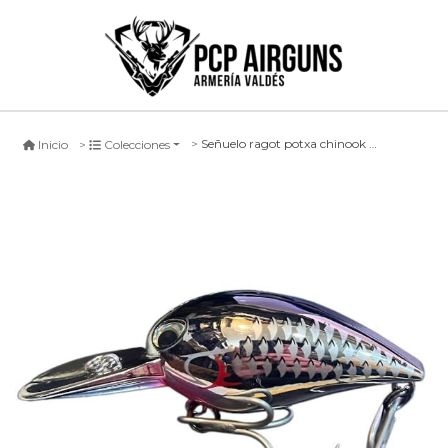
Señuelo ragot potxa chinook #vv, 9,5cm
Inicio
Colecciones