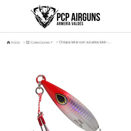
Chispa letal con azuelos bkk - 80 grs (n°5)
Inicio
Colecciones