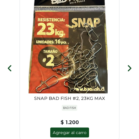
80
SNAP BAD FISH #2, 23KG MAX
NY
BAD FISH
$ 1.200
Agregar al carro