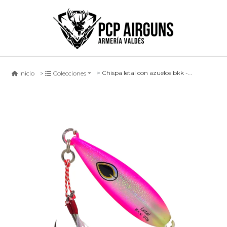
Chispa letal con azuelos bkk - 80 grs (n°8)
Inicio
Colecciones