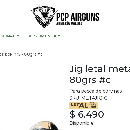
RSONAL
VESTIMENTA
os bbk n°5 - 80grs #c
Jig letal me
80grs #c
Para pesca de corvinas
SKU: METAJIG-C
$ 6.490
Disponible.