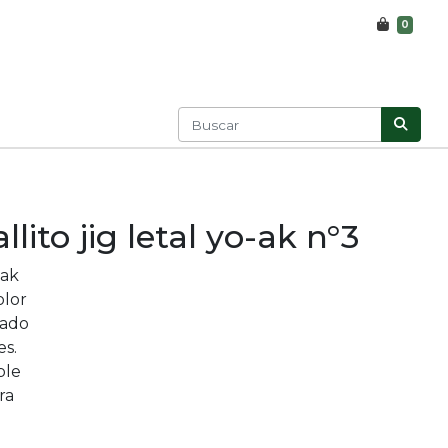
0
lito jig letal yo-ak n°3
-ak
olor
rado
es.
ble
ra